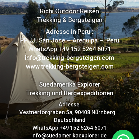
Richi Outdoor Reisen
Trekking & Bergsteigen
Adresse in Peru :
PP.JJ. San Jose – Arequipa – Peru
WhatsApp +49 152 5264 6071
info@trekking-bergsteigen.com
www.trekking-bergsteigen.com
Suedamerika Explorer
Trekking und Bergexpeditionen
Adresse:
Vestnertorgraben 5a, 90408 Nürnberg –
Deutschland
WhatsApp +49 152 5264 6071
info@suedamerikaexplorer.de