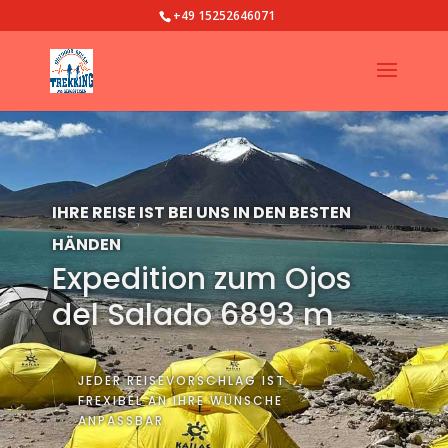
+49 15252646071
IHRE REISE IST BEI UNS IN DEN BESTEN
HÄNDEN
Expedition zum Ojos
del Salado 6893 m
JEDER REISEVORSCHLAG IST
FREXIBEL AN IHRE WÜNSCHE
ANPASSBAR